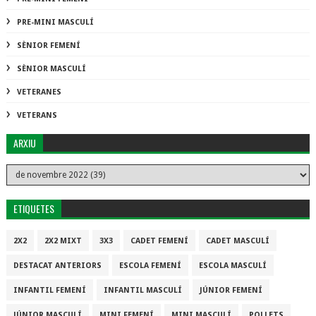
PRE-MINI MASCULÍ
SÈNIOR FEMENÍ
SÈNIOR MASCULÍ
VETERANES
VETERANS
ARXIU
ETIQUETES
2X2
2X2 MIXT
3X3
CADET FEMENÍ
CADET MASCULÍ
DESTACAT ANTERIORS
ESCOLA FEMENÍ
ESCOLA MASCULÍ
INFANTIL FEMENÍ
INFANTIL MASCULÍ
JÚNIOR FEMENÍ
JÚNIOR MASCULÍ
MINI FEMENÍ
MINI MASCULÍ
POLLETS