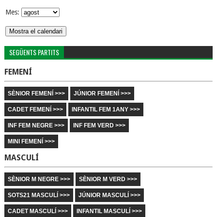
Mes:
SEGÜENTS PARTITS
FEMENÍ
SÈNIOR FEMENÍ >>>
JÚNIOR FEMENÍ >>>
CADET FEMENÍ >>>
INFANTIL FEM 1ANY >>>
INF FEM NEGRE >>>
INF FEM VERD >>>
MINI FEMENÍ >>>
MASCULÍ
SÈNIOR M NEGRE >>>
SÈNIOR M VERD >>>
SOTS21 MASCULÍ >>>
JÚNIOR MASCULÍ >>>
CADET MASCULÍ >>>
INFANTIL MASCULÍ >>>