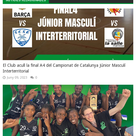
El Club acull la final A4 del Campionat de Catalunya Júnior Masculí
Interterritorial
Juny 09, 2023
0