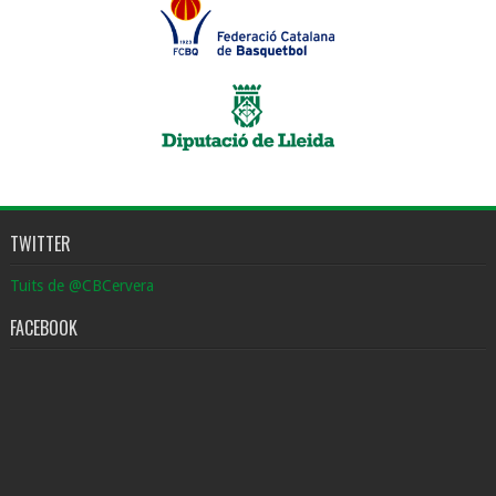
TWITTER
Tuits de @CBCervera
FACEBOOK