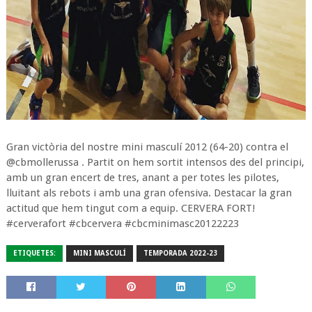
Gran victòria del nostre mini masculí 2012 (64-20) contra el
@cbmollerussa . Partit on hem sortit intensos des del principi,
amb un gran encert de tres, anant a per totes les pilotes,
lluitant als rebots i amb una gran ofensiva. Destacar la gran
actitud que hem tingut com a equip. CERVERA FORT!
#cerverafort #cbcervera #cbcminimasc20122223
ETIQUETES:
MINI MASCULÍ
TEMPORADA 2022-23