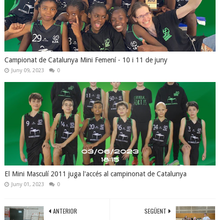
Campionat de Catalunya Mini Femení - 10 i 11 de juny
Juny 09, 2023
0
El Mini Masculí 2011 juga l'accés al campinonat de Catalunya
Juny 01, 2023
0
ANTERIOR
SEGÜENT