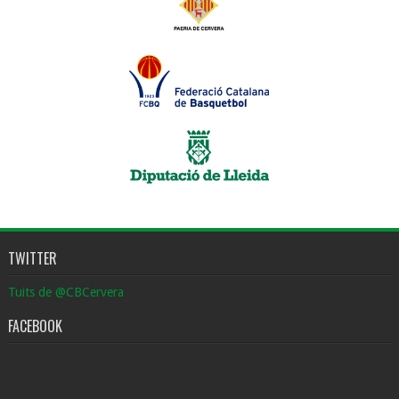
TWITTER
Tuits de @CBCervera
FACEBOOK