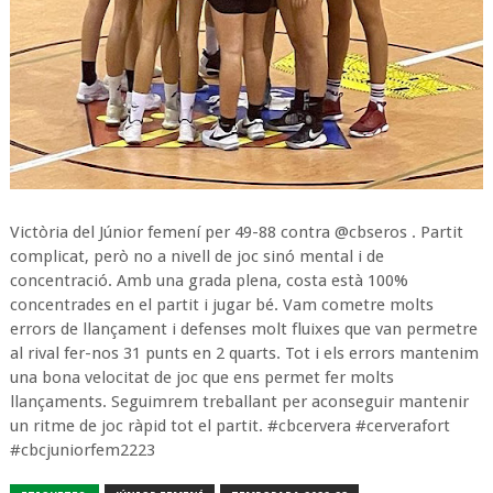
Victòria del Júnior femení per 49-88 contra @cbseros . Partit
complicat, però no a nivell de joc sinó mental i de
concentració. Amb una grada plena, costa està 100%
concentrades en el partit i jugar bé. Vam cometre molts
errors de llançament i defenses molt fluixes que van permetre
al rival fer-nos 31 punts en 2 quarts. Tot i els errors mantenim
una bona velocitat de joc que ens permet fer molts
llançaments. Seguimrem treballant per aconseguir mantenir
un ritme de joc ràpid tot el partit. #cbcervera #cerverafort
#cbcjuniorfem2223