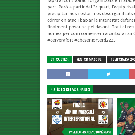
ràpid al contraatac i organitzats en l’atac 
part. Però a partir del 3r quart, l’equip ri
precipitar-nos i estar mes desorganitzats
córrer en atac i baixar la intensitat defens
finalment posar-se pel davant. Tot i el res
només per com comencem a carburar sinó p
#cerverafort #cbcseniorverd2223
ETIQUETES:
SÈNIOR MASCULÍ
TEMPORADA 202
NOTÍCIES RELACIONADES