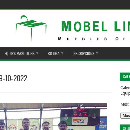
EQUIPS MASCULINS
BOTIGA
INSCRIPCIONS
09-10-2022
CALE
Calen
Equi
Mes:
SEG