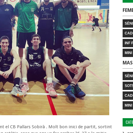
FEM
SÈNI
CAD
INF 
MINI
MAS
SÈN
SOT
CAD
MINI
CAT
t el CB Pallars Sobirà . Molt bon inici de partit, sortint