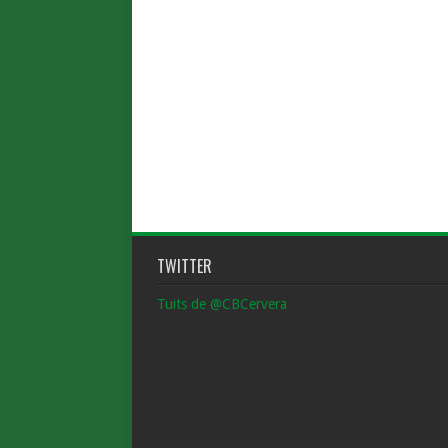
TWITTER
Tuits de @CBCervera