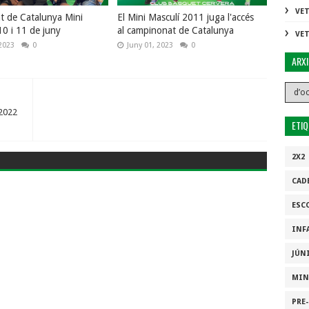
VE
 de Catalunya Mini
El Mini Masculí 2011 juga l'accés
10 i 11 de juny
al campinonat de Catalunya
VE
2023
0
Juny 01, 2023
0
ARX
-2022
ETI
2X2
CAD
ESC
INF
JÚN
MIN
PRE