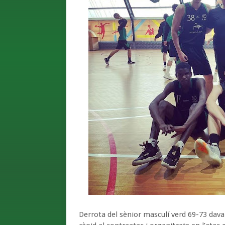
Derrota del sènior masculí verd 69-73 davan