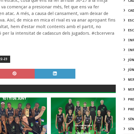
en estàtic, cosa que ens va fer arribar 36-27 a la mitja
CA
val va començar a presionar més, fet que ens va fer
CA
 en atac. A més, a causa del cansament, vam deixar de
iva. Així, de mica en mica el rival es va anar apropant fins
ES
ultat, hem d’estar molt contents amb el partit, no
ES
er la intensitat de cadascun dels jugadors. #cbcervera
IN
IN
2-23
JÚ
JÚ
MI
MI
PR
PR
SÈ
SÈ