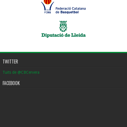
TWITTER
Tuits de @CBCervera
FACEBOOK