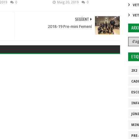
 2019
0
Maig 20, 2019
0
VE
VE
SEGÜENT
2018-19 Pre-mini Femení
ARX
ETI
2X2
CAD
ESC
INF
JÚN
MIN
PRE