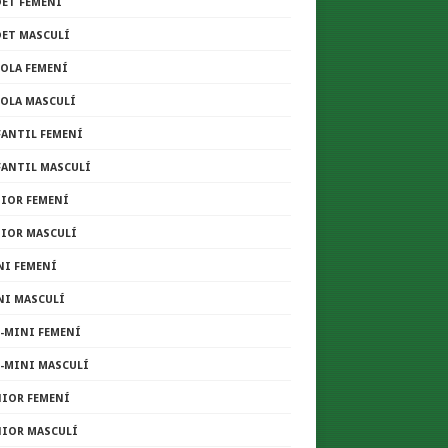
DET FEMENÍ
DET MASCULÍ
COLA FEMENÍ
COLA MASCULÍ
FANTIL FEMENÍ
FANTIL MASCULÍ
NIOR FEMENÍ
NIOR MASCULÍ
NI FEMENÍ
NI MASCULÍ
E-MINI FEMENÍ
E-MINI MASCULÍ
NIOR FEMENÍ
NIOR MASCULÍ