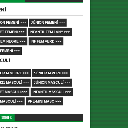
ENÍ
OR FEMENÍ >>>
JÚNIOR FEMENÍ >>>
ET FEMENÍ >>>
INFANTIL FEM 1ANY >>>
FEM NEGRE >>>
INF FEM VERD >>>
 FEMENÍ >>>
CULÍ
IOR M NEGRE >>>
SÈNIOR M VERD >>>
S21 MASCULÍ >>>
JÚNIOR MASCULÍ >>>
ET MASCULÍ >>>
INFANTIL MASCULÍ >>>
 MASCULÍ >>>
PRE-MINI MASC >>>
EGORIES