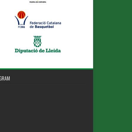
AGRAM