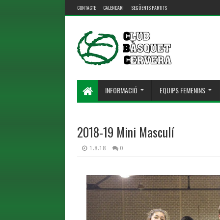
CONTACTE
CALENDARI
SEGÜENTS PARTITS
INFORMACIÓ
EQUIPS FEMENINS
2018-19 Mini Masculí
1.8.18
0