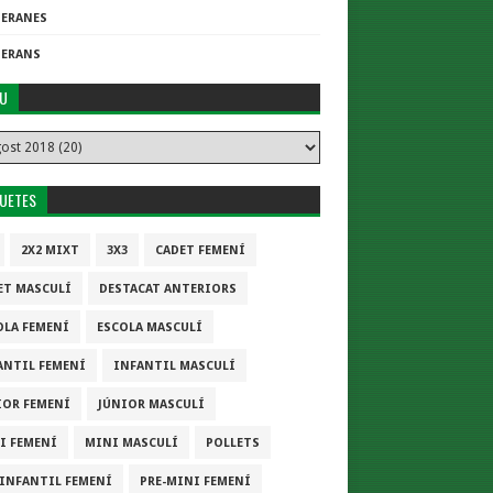
TERANES
TERANS
IU
QUETES
2X2 MIXT
3X3
CADET FEMENÍ
ET MASCULÍ
DESTACAT ANTERIORS
OLA FEMENÍ
ESCOLA MASCULÍ
ANTIL FEMENÍ
INFANTIL MASCULÍ
IOR FEMENÍ
JÚNIOR MASCULÍ
I FEMENÍ
MINI MASCULÍ
POLLETS
-INFANTIL FEMENÍ
PRE-MINI FEMENÍ