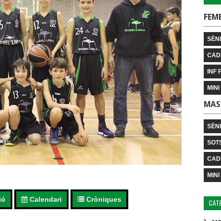
FEM
SÈNI
CAD
INF 
MINI
MAS
SÈN
SOT
CAD
MINI
ió
Calendari
Cròniques
CAT