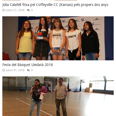
Júlia Calafell fitxa pel Coffeyville CC (Kansas) pels propers dos anys
Juliol 31, 2018
0
Festa del Bàsquet Lleidatà 2018
Juliol 01, 2018
0