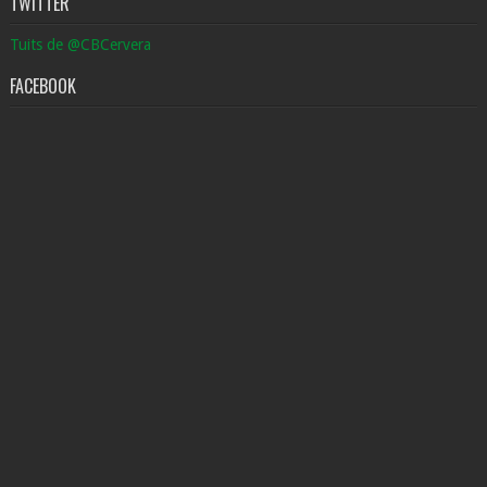
TWITTER
Tuits de @CBCervera
FACEBOOK