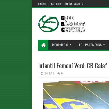
CONTACTE
CALENDARI
SEGÜENTS PARTITS
INFORMACIÓ
EQUIPS FEMENINS
Infantil Femení Verd: CB Calaf
24.2.18
0