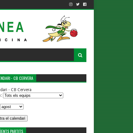
NDARI - CB CERVERA
dari - CB Cervera
p:
ÜENTS PARTITS