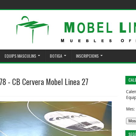
EQUIPS MASCULINS
BOTIGA
INSCRIPCIONS
 78 - CB Cervera Mobel Linea 27
CALE
Calen
Equi
Mes:
SEG