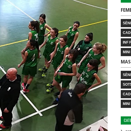
FEM
SÈNI
CAD
INF 
MINI
MAS
SÈN
SOT
CAD
MINI
CAT