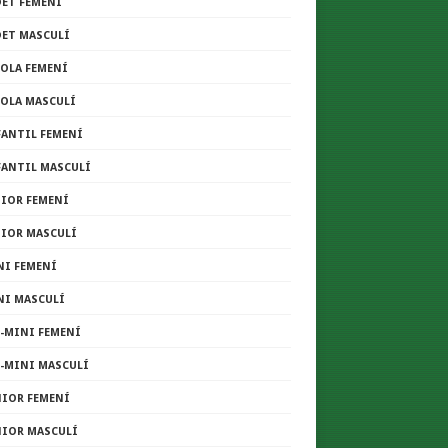
DET FEMENÍ
DET MASCULÍ
COLA FEMENÍ
COLA MASCULÍ
FANTIL FEMENÍ
FANTIL MASCULÍ
NIOR FEMENÍ
NIOR MASCULÍ
NI FEMENÍ
NI MASCULÍ
E-MINI FEMENÍ
E-MINI MASCULÍ
NIOR FEMENÍ
NIOR MASCULÍ