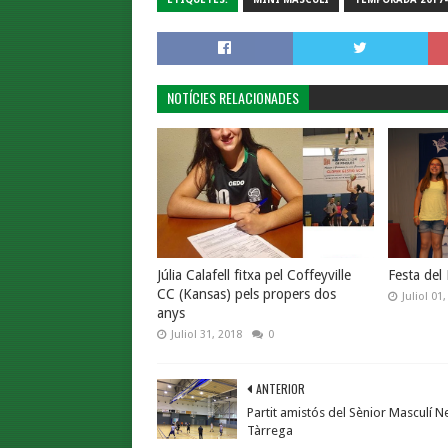
NOTÍCIES RELACIONADES
Júlia Calafell fitxa pel Coffeyville
Festa del
CC (Kansas) pels propers dos
Juliol 01
anys
Juliol 31, 2018
0
ANTERIOR
Partit amistós del Sènior Masculí N
Tàrrega