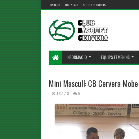
CONTACTE
CALENDARI
SEGÜENTS PARTITS
INFORMACIÓ
EQUIPS FEMENINS
Mini Masculí: CB Cervera Mobel
13.1.18
0