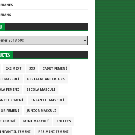
TERANES
TERANS
IU
QUETES
2X2 MIXT
3X3
CADET FEMENÍ
ET MASCULÍ
DESTACAT ANTERIORS
OLA FEMENÍ
ESCOLA MASCULÍ
ANTIL FEMENÍ
INFANTIL MASCULÍ
IOR FEMENÍ
JÚNIOR MASCULÍ
I FEMENÍ
MINI MASCULÍ
POLLETS
-INFANTIL FEMENÍ
PRE-MINI FEMENÍ