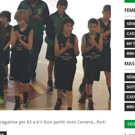
FEM
SÈNI
CAD
INF 
MINI
MAS
SÈN
SOT
CAD
MINI
ragatina per 83 a 61! Bon partit nois! Cervera...fort!
CAT
18