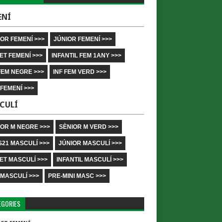
ENÍ
OR FEMENÍ >>>
JÚNIOR FEMENÍ >>>
ET FEMENÍ >>>
INFANTIL FEM 1ANY >>>
FEM NEGRE >>>
INF FEM VERD >>>
 FEMENÍ >>>
CULÍ
IOR M NEGRE >>>
SÈNIOR M VERD >>>
S21 MASCULÍ >>>
JÚNIOR MASCULÍ >>>
ET MASCULÍ >>>
INFANTIL MASCULÍ >>>
 MASCULÍ >>>
PRE-MINI MASC >>>
EGORIES