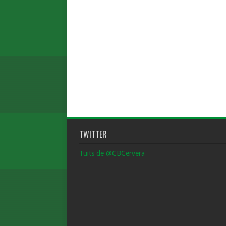
TWITTER
Tuits de @CBCervera