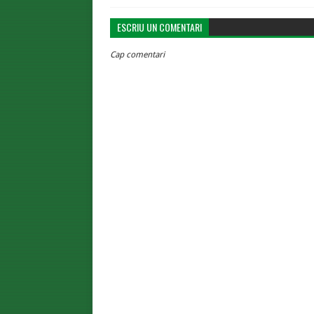
ESCRIU UN COMENTARI
Cap comentari