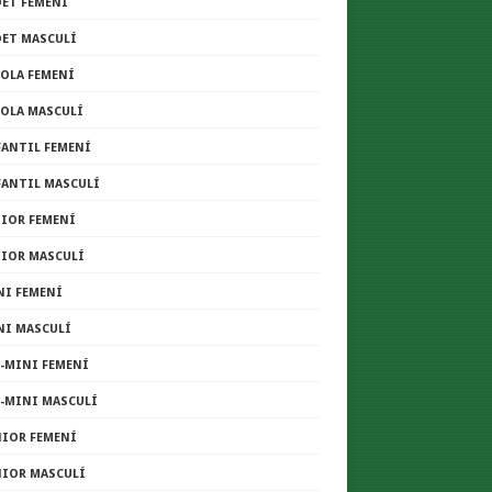
DET FEMENÍ
DET MASCULÍ
COLA FEMENÍ
COLA MASCULÍ
FANTIL FEMENÍ
FANTIL MASCULÍ
NIOR FEMENÍ
NIOR MASCULÍ
NI FEMENÍ
NI MASCULÍ
E-MINI FEMENÍ
E-MINI MASCULÍ
NIOR FEMENÍ
NIOR MASCULÍ