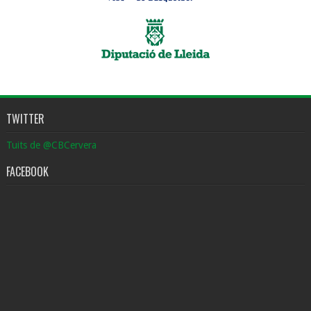
TWITTER
Tuits de @CBCervera
FACEBOOK