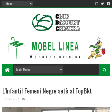
L'Infantil Femení Negre setè al TopBkt
9.12.17
0