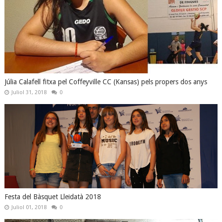
Júlia Calafell fitxa pel Coffeyville CC (Kansas) pels propers dos anys
Juliol 31, 2018
0
Festa del Bàsquet Lleidatà 2018
Juliol 01, 2018
0