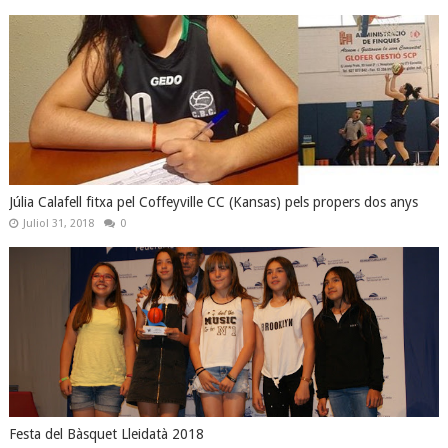
Júlia Calafell fitxa pel Coffeyville CC (Kansas) pels propers dos anys
Juliol 31, 2018
0
Festa del Bàsquet Lleidatà 2018