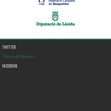
TWITTER
Tuits de @CBCervera
FACEBOOK