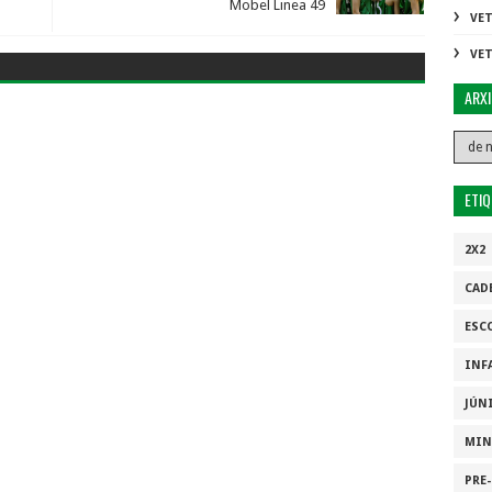
Mobel Linea 49
VE
VE
ARX
ETI
2X2
CAD
ESC
INF
JÚN
MIN
PRE