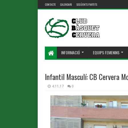
CONTACTE
CALENDARI
SEGÜENTS PARTITS
INFORMACIÓ
EQUIPS FEMENINS
Infantil Masculí: CB Cervera M
4.11.17
0