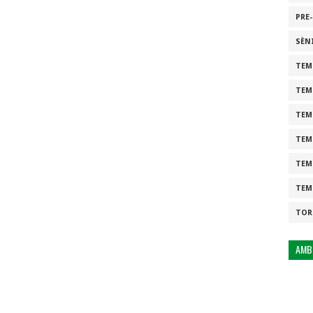
PRE
SÈN
TEM
TEM
TEM
TEM
TEM
TEM
TOR
AMB