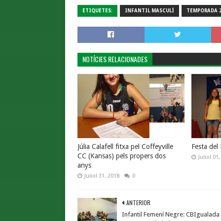
ETIQUETES:
INFANTIL MASCULÍ
TEMPORADA 2
NOTÍCIES RELACIONADES
Júlia Calafell fitxa pel Coffeyville
Festa del
CC (Kansas) pels propers dos
Juliol 01
anys
Juliol 31, 2018
0
ANTERIOR
Infantil Femení Negre: CBIgualada 