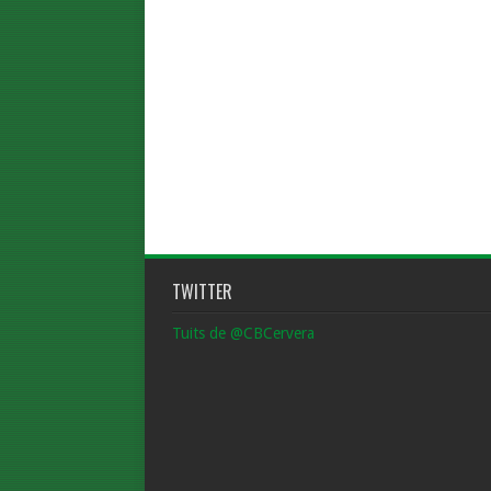
TWITTER
Tuits de @CBCervera