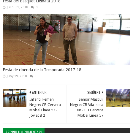
Festa del Bàsquet Lleidatà 2018
Juliol 01, 2018
0
Festa de cloenda de la Temporada 2017-18
Juny 19, 2018
0
ANTERIOR
SEGÜENT
Infantil Femení
Sènior Masculí
Negre: CB Cervera
Negre: CB Vila-seca
Mobel Linea 52 -
68 - CB Cervera
Joviat B 2
Mobel Linea 57
ESCRIU UN COMENTARI