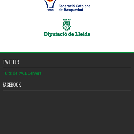
TWITTER
Tuits de @CBCervera
FACEBOOK