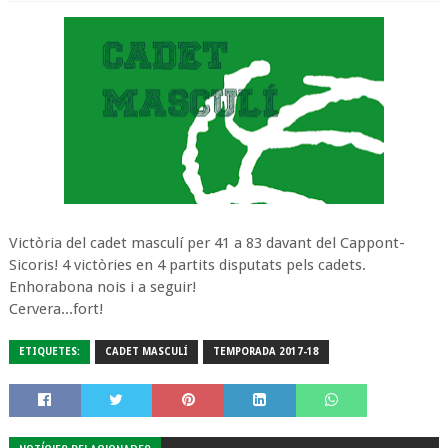
Victòria del cadet masculí per 41 a 83 davant del Cappont-
Sicoris! 4 victòries en 4 partits disputats pels cadets.
Enhorabona nois i a seguir!
Cervera...fort!
ETIQUETES:
CADET MASCULÍ
TEMPORADA 2017-18