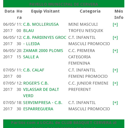
PAVELLO MUNICIPAL DE CERVERA
Data
Ho
Equip Visitant
Categoria
Més
ra
Info
06/05/
11:
C.B. MOLLERUSSA
MINI MASCULI
[+]
2017
00
BLAU
TROFEU NESQUIK
06/05/
12:
C.B. PARDINYES GROC
C.T. INFANTIL
[+]
2017
30
- LLEIDA
MASCULI PROMOCIO
06/05/
20:
ZAMAR 2000 PLOMS
C.C. PRIMERA
[+]
2017
15
SALLE A
CATEGORIA
FEMENINA
07/05/
11:
C.B. CALAF
C.T. INFANTIL
[+]
2017
00
FEMENI PROMOCIO
07/05/
12:
ROGER'S C.B.
C.C. JUNIOR FEMENI
[+]
2017
30
VILASSAR DE DALT
PREFERENT
VERD
07/05/
18:
SERVIMPRESA - C.B.
C.T. INFANTIL
[+]
2017
30
ESPARREGUERA
MASCULI PROMOCIO
Partits com a LOCAL de CLUB BASQUET CERVERA al