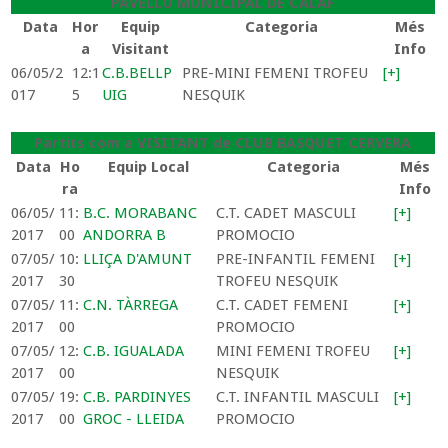
PAVELLO MUNICIPAL DE CALAF
Data
Hor
Equip
Categoria
Més
a
Visitant
Info
06/05/2
12:1
C.B.BELLP
PRE-MINI FEMENI TROFEU
[+]
017
5
UIG
NESQUIK
Partits com a VISITANT de CLUB BASQUET CERVERA
Data
Ho
Equip Local
Categoria
Més
ra
Info
06/05/
11:
B.C. MORABANC
C.T. CADET MASCULI
[+]
2017
00
ANDORRA B
PROMOCIO
07/05/
10:
LLIÇA D'AMUNT
PRE-INFANTIL FEMENI
[+]
2017
30
TROFEU NESQUIK
07/05/
11:
C.N. TÀRREGA
C.T. CADET FEMENI
[+]
2017
00
PROMOCIO
07/05/
12:
C.B. IGUALADA
MINI FEMENI TROFEU
[+]
2017
00
NESQUIK
07/05/
19:
C.B. PARDINYES
C.T. INFANTIL MASCULI
[+]
2017
00
GROC - LLEIDA
PROMOCIO