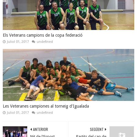
Els Veterans campions de la copa federació
Juliol 01, 2017
undefined
Les Veteranes campiones al torneig d'Igualada
Juliol 01, 2017
undefined
ANTERIOR
SEGÜENT
Nit de l'Esport
Partits del cap de