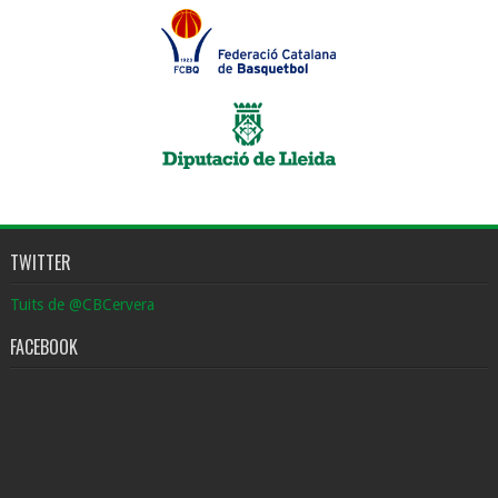
TWITTER
Tuits de @CBCervera
FACEBOOK