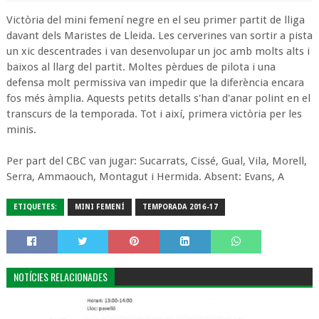
Victòria del mini femení negre en el seu primer partit de lliga
davant dels Maristes de Lleida. Les cerverines van sortir a pista
un xic descentrades i van desenvolupar un joc amb molts alts i
baixos al llarg del partit. Moltes pèrdues de pilota i una
defensa molt permissiva van impedir que la diferència encara
fos més àmplia. Aquests petits detalls s'han d'anar polint en el
transcurs de la temporada. Tot i així, primera victòria per les
minis.
Per part del CBC van jugar: Sucarrats, Cissé, Gual, Vila, Morell,
Serra, Ammaouch, Montagut i Hermida. Absent: Evans, A
ETIQUETES:
MINI FEMENÍ
TEMPORADA 2016-17
NOTÍCIES RELACIONADES