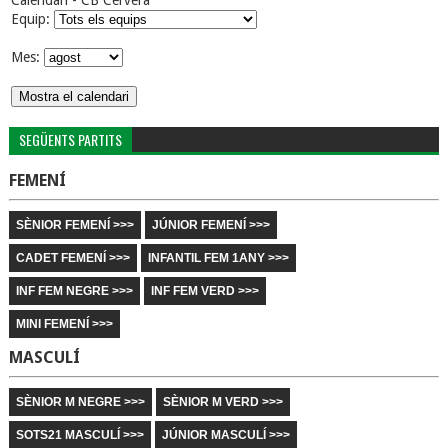
Calendari - CB Cervera
Equip:
Mes:
SEGÜENTS PARTITS
FEMENÍ
SÈNIOR FEMENÍ >>>
JÚNIOR FEMENÍ >>>
CADET FEMENÍ >>>
INFANTIL FEM 1ANY >>>
INF FEM NEGRE >>>
INF FEM VERD >>>
MINI FEMENÍ >>>
MASCULÍ
SÈNIOR M NEGRE >>>
SÈNIOR M VERD >>>
SOTS21 MASCULÍ >>>
JÚNIOR MASCULÍ >>>