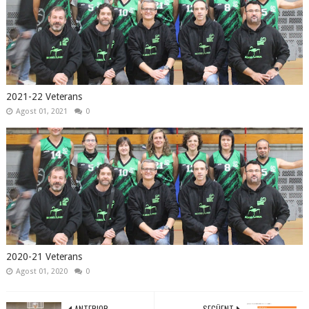
2021-22 Veterans
Agost 01, 2021
0
2020-21 Veterans
Agost 01, 2020
0
ANTERIOR
SEGÜENT