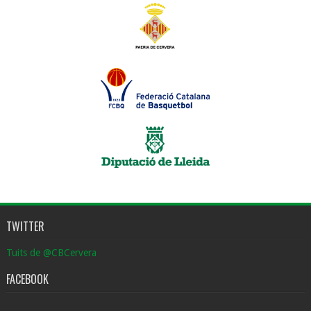
TWITTER
Tuits de @CBCervera
FACEBOOK