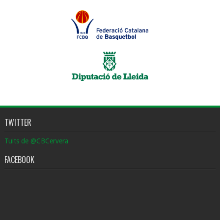
TWITTER
Tuits de @CBCervera
FACEBOOK