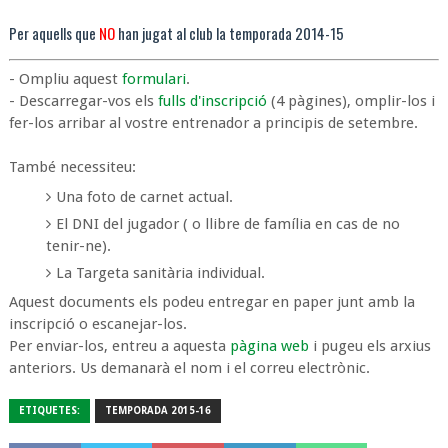
Per aquells que
NO
han jugat al club la temporada 2014-15
- Ompliu aquest
formulari
.
- Descarregar-vos els
fulls d'inscripció
(4 pàgines), omplir-los i
fer-los arribar al vostre entrenador a principis de setembre.
També necessiteu:
Una foto de carnet actual.
El DNI del jugador ( o llibre de família en cas de no
tenir-ne).
La Targeta sanitària individual.
Aquest documents els podeu entregar en paper junt amb la
inscripció o escanejar-los.
Per enviar-los, entreu a aquesta
pàgina web
i pugeu els arxius
anteriors. Us demanarà el nom i el correu electrònic.
ETIQUETES:
TEMPORADA 2015-16