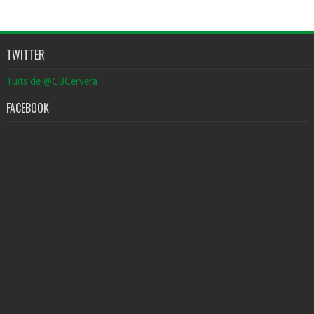
TWITTER
Tuits de @CBCervera
FACEBOOK