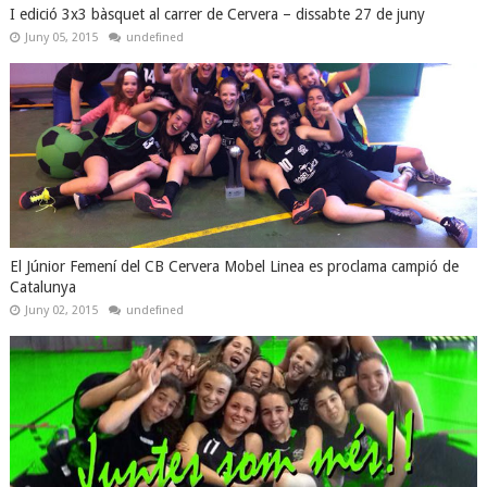
I edició 3x3 bàsquet al carrer de Cervera – dissabte 27 de juny
Juny 05, 2015
undefined
El Júnior Femení del CB Cervera Mobel Linea es proclama campió de
Catalunya
Juny 02, 2015
undefined