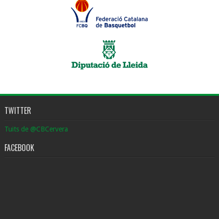
TWITTER
Tuits de @CBCervera
FACEBOOK