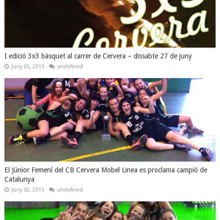
I edició 3x3 bàsquet al carrer de Cervera – dissabte 27 de juny
Juny 05, 2015
undefined
El Júnior Femení del CB Cervera Mobel Linea es proclama campió de
Catalunya
Juny 02, 2015
undefined