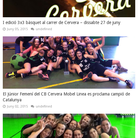
I edició 3x3 bàsquet al carrer de Cervera – dissabte 27 de juny
Juny 05, 2015
undefined
El Júnior Femení del CB Cervera Mobel Linea es proclama campió de
Catalunya
Juny 02, 2015
undefined