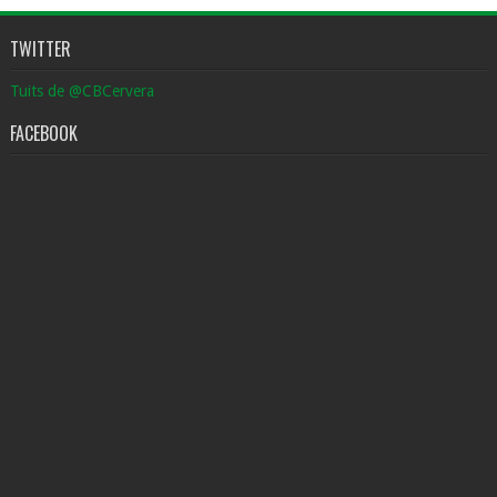
TWITTER
Tuits de @CBCervera
FACEBOOK