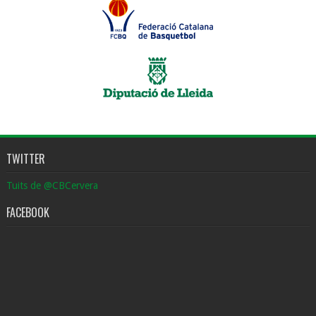
TWITTER
Tuits de @CBCervera
FACEBOOK