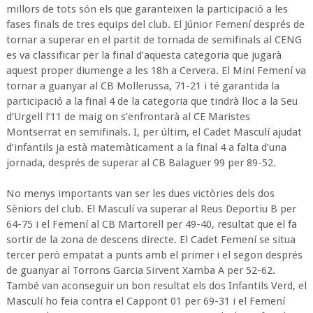
millors de tots són els que garanteixen la participació a les
fases finals de tres equips del club. El Júnior Femení després de
tornar a superar en el partit de tornada de semifinals al CENG
es va classificar per la final d’aquesta categoria que jugarà
aquest proper diumenge a les 18h a Cervera. El Mini Femení va
tornar a guanyar al CB Mollerussa, 71-21 i té garantida la
participació a la final 4 de la categoria que tindrà lloc a la Seu
d’Urgell l’11 de maig on s’enfrontarà al CE Maristes
Montserrat en semifinals. I, per últim, el Cadet Masculí ajudat
d’infantils ja està matemàticament a la final 4 a falta d’una
jornada, després de superar al CB Balaguer 99 per 89-52.
No menys importants van ser les dues victòries dels dos
Sèniors del club. El Masculí va superar al Reus Deportiu B per
64-75 i el Femení al CB Martorell per 49-40, resultat que el fa
sortir de la zona de descens directe. El Cadet Femení se situa
tercer però empatat a punts amb el primer i el segon després
de guanyar al Torrons Garcia Sirvent Xamba A per 52-62.
També van aconseguir un bon resultat els dos Infantils Verd, el
Masculí ho feia contra el Cappont 01 per 69-31 i el Femení