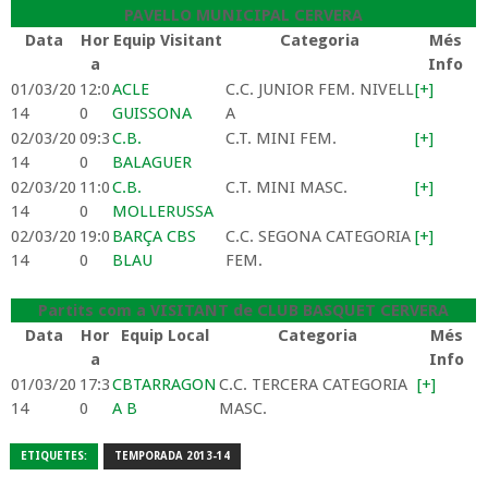
PAVELLO MUNICIPAL CERVERA
Data
Hor
Equip Visitant
Categoria
Més
a
Info
01/03/20
12:0
ACLE
C.C. JUNIOR FEM. NIVELL
[+]
14
0
GUISSONA
A
02/03/20
09:3
C.B.
C.T. MINI FEM.
[+]
14
0
BALAGUER
02/03/20
11:0
C.B.
C.T. MINI MASC.
[+]
14
0
MOLLERUSSA
02/03/20
19:0
BARÇA CBS
C.C. SEGONA CATEGORIA
[+]
14
0
BLAU
FEM.
Partits com a VISITANT de CLUB BASQUET CERVERA
Data
Hor
Equip Local
Categoria
Més
a
Info
01/03/20
17:3
CBTARRAGON
C.C. TERCERA CATEGORIA
[+]
14
0
A B
MASC.
ETIQUETES:
TEMPORADA 2013-14