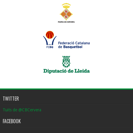
TWITTER
Tuits de @CBCervera
FACEBOOK