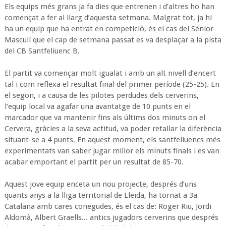
Els equips més grans ja fa dies que entrenen i d’altres ho han
començat a fer al llarg d’aquesta setmana. Malgrat tot, ja hi
ha un equip que ha entrat en competició, és el cas del Sènior
Masculí que el cap de setmana passat es va desplaçar a la pista
del CB Santfeliuenc B.
El partit va començar molt igualat i amb un alt nivell d’encert
tal i com reflexa el resultat final del primer període (25-25). En
el segon, i a causa de les pilotes perdudes dels cerverins,
l’equip local va agafar una avantatge de 10 punts en el
marcador que va mantenir fins als últims dos minuts on el
Cervera, gràcies a la seva actitud, va poder retallar la diferència
situant-se a 4 punts. En aquest moment, els santfeliuencs més
experimentats van saber jugar millor els minuts finals i es van
acabar emportant el partit per un resultat de 85-70.
Aquest jove equip enceta un nou projecte, després d’uns
quants anys a la lliga territorial de Lleida, ha tornat a 3a
Catalana amb cares conegudes, és el cas de: Roger Riu, Jordi
Aldomà, Albert Graells... antics jugadors cerverins que després