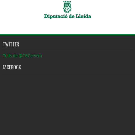
TWITTER
Tuits de @CBCervera
FACEBOOK