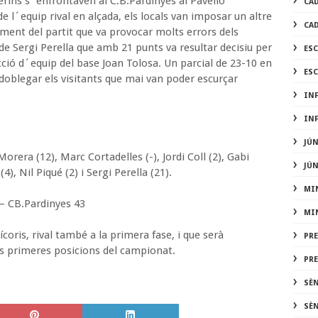
erins s´enfrontaven al C.B.Pardinyes al Pavelló
CA
de l´equip rival en alçada, els locals van imposar un altre
CA
ment del partit que va provocar molts errors dels
 de Sergi Perella que amb 21 punts va resultar decisiu per
ES
cció d´equip del base Joan Tolosa. Un parcial de 23-10 en
ES
 doblegar els visitants que mai van poder escurçar
IN
IN
JÚ
orera (12), Marc Cortadelles (-), Jordi Coll (2), Gabi
JÚ
4), Nil Piqué (2) i Sergi Perella (21).
MI
 – CB.Pardinyes 43
MI
ícoris, rival també a la primera fase, i que serà
PR
s primeres posicions del campionat.
PR
SÈ
SÈ