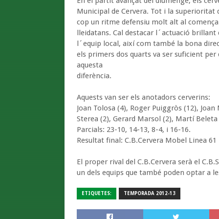
En el partit avançat del diumenge, els cerv
Municipal de Cervera. Tot i la superioritat 
cop un ritme defensiu molt alt al comença
lleidatans. Cal destacar l´actuació brillant
l´equip local, així com també la bona dire
els primers dos quarts va ser suficient per
aquesta
diferència.
Aquests van ser els anotadors cerverins:
Joan Tolosa (4), Roger Puiggròs (12), Joan M
Sterea (2), Gerard Marsol (2), Martí Beleta (
Parcials: 23-10, 14-13, 8-4, i 16-16.
Resultat final: C.B.Cervera Mobel Linea 61
El proper rival del C.B.Cervera serà el C.B.S
un dels equips que també poden optar a le
ETIQUETES:
TEMPORADA 2012-13