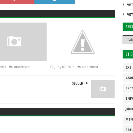
VE
VE
ARX
ETI
2013
undefined
Juny 07, 2013
undefined
2X2
CAD
SEGÜENT
ESC
INF
JÚN
MIN
PRE