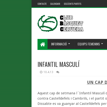
CONTACTE
CALENDARI
SEGÜENTS PARTITS
INFORMACIÓ
EQUIPS FEMENINS
INFANTIL MASCULÍ
10.4.13
UN CAP 
Aquest cap de setmana l´Infantil Masculí d
contra Castelldefels i Cambrils, i el partit 
Dissabte es va guanyar al Castelldefels pe