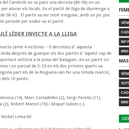
a del Cambrils es va patir una derrota (80-58) en un
 per aturar els locals. En el partit de lliga de diumenge a
FEM
r de 58-63. El partit va ser molt irregular, amb un joc poc
5è període per endur-se el partit.
SÈNI
CAD
LÍ LÍDER INVICTE A LA LLIGA
INF 
 invicte (amb 4 victòries – 0 derrotes) d´aquesta
MINI
leida després de guanyar els dos partits d´aquest cap de
ortant victòria a la pista del Balaguer, en un partit on
MAS
nsiu i un parcial de 5-23 en els dos primers quarts va
egona part els de la Noguera van fer una tímida reacció,
SÈN
 dels 10 punts.
SOT
CAD
Morera (14), Marc Cortadelles (2), Sergi Perella (11),
MINI
a (2), Robert Marsol (10) i Miquel Subies (-).
a Mobel Linea 60
CAT