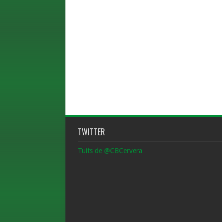
TWITTER
Tuits de @CBCervera