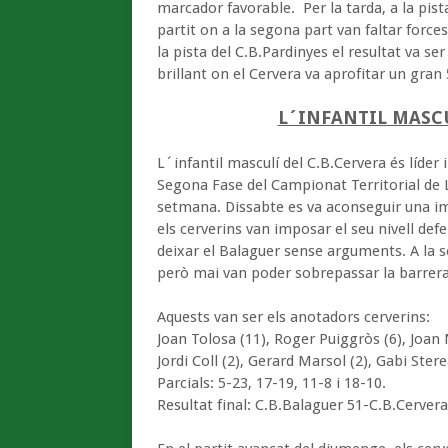
marcador favorable. Per la tarda, a la pist
partit on a la segona part van faltar forces
la pista del C.B.Pardinyes el resultat va se
brillant on el Cervera va aprofitar un gran 
L´INFANTIL MASCU
L´infantil masculí del C.B.Cervera és líder
Segona Fase del Campionat Territorial de L
setmana. Dissabte es va aconseguir una imp
els cerverins van imposar el seu nivell defe
deixar el Balaguer sense arguments. A la s
però mai van poder sobrepassar la barrera
Aquests van ser els anotadors cerverins:
Joan Tolosa (11), Roger Puiggròs (6), Joan 
Jordi Coll (2), Gerard Marsol (2), Gabi Stere
Parcials: 5-23, 17-19, 11-8 i 18-10.
Resultat final: C.B.Balaguer 51-C.B.Cerver