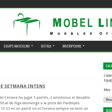
EQUIPS MASCULINS
BOTIGA
INSCRIPCIONS
CALE
Calen
Equi
DE SETMANA INTENS
Mes:
el Cervera ha jugat 3 partits, 2 amistosos el dissabte
oficial de lliga diumenge a la pista del Pardinyes.
r 72-53 en en partit on el Cervera sempre va tenir un
SEG